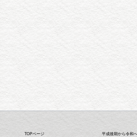
TOPページ
平成後期から
令和