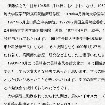
伊藤信之先生は昭1945年1月14日にお生まれになり、19
崎大学医学部附属病院臨床研修医、1970年4月長崎大学医
1971年5月山口県立中央病院、1972年2月国立長崎療養所
2月長崎大学医学部附属病院 医員、1977年4月同 助手、19
号授与されておられます。1991年長崎大学医学部附属病院 
形外科診療部長になられ、その後間もなく1999年1月27日
だお若く、肩関節の診療、研究などまだまだご指導いただき
1993年10月には長崎市の長崎市民会館文化ホールで開
学会としても大変大きな損失であったと思います。学会の時
ともたびたびあったことが思い出されます。学問の探究に熱
との勉強会を続けておられたそうです。
大学病院に勤務されておられた間は、肩のバイオメカニ
の直接の指導者として頑張っておられました。