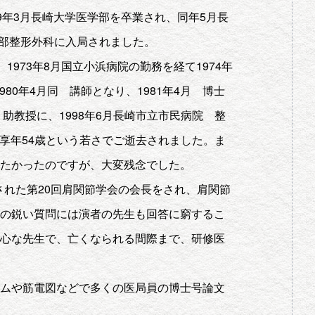
69年3月長崎大学医学部を卒業され、同年5月長
学部整形外科に入局されました。
、1973年8月国立小浜病院の勤務を経て1974年
80年4月同 講師となり、1981年4月 博士
助教授に、1998年6月長崎市立市民病院 整
、享年54歳という若さでご逝去されました。ま
たかったのですが、大変残念でした。
催された第20回肩関節学会の会長をされ、肩関節
の鋭い質問には演者の先生も回答に窮するこ
心な先生で、亡くなられる間際まで、研修医
ズムや筋電図などで多くの医局員の博士号論文