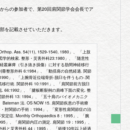
からの参加者で、第20回肩関節学会会長でア
部を記載させていただきます。
 Orthop. Ass. 54(11), 1529-1540, 1980」、 「上肢
学的検索. 整形・災害外科23:1980」、「随意性
性腕神経叢麻痺（引き抜き損傷）に対する肋間神経移行
別冊整形外科 6:1984」、「動揺肩の自然経過. 関節
:1990」、「上腕骨近位端骨折-脱臼を伴うもの-.関
胸筋移行術. 関節外科 10:1991」、「肩関節前方脱臼
. 66:1992」、「腱板断裂例の肩峰下面の変化. 整
節外科 13: 1994」、「五十肩のバイオメカニク
eman 法. OS NOW 15. 肩関節疾患の手術療
 肩・肘関節の手術：1994」、「変形性肩関節症の治
Monthly Orthopaedics 8：1995」、「腕
5」、「肩関節内圧の測定. 肩関節 19：1995」、
科と災害外科 44：1995」、「術後10年以上経過