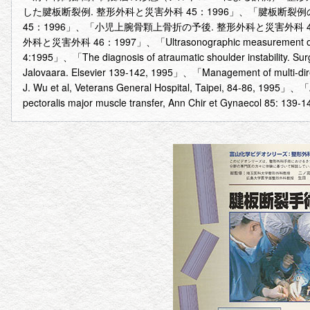
した腱板断裂例. 整形外科と災害外科 45：1996」、「腱板断裂
45：1996」、「小児上腕骨顆上骨折の予後. 整形外科と災害外科 
外科と災害外科 46：1997」、「Ultrasonographic measurement of hume
4:1995」、「The diagnosis of atraumatic shoulder instability. Surg
Jalovaara. Elsevier 139-142, 1995」、「Management of multi-directi
J. Wu et al, Veterans General Hospital, Taipei, 84-86, 1995」、「
pectoralis major muscle transfer, Ann Chir et Gynaecol 85: 139-