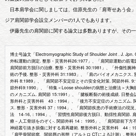
日本肩学会に関しましては、信原先生の「肩寄せあう会」
ジア肩関節学会設立メンバーの1人でもあります。
伊藤先生の肩関節に関する論文は多数ありますが、その一
博士号論文「Electromyographic Study of Shoulder Joint . J. Jpn.
外転運動の測定. 整形・災害外科26:1977」、「肩関節運動の筋電図
肩関節前方脱臼の治療. 整形・災害外科 30:1981」、「外傷
術の予後. 整形・災害外科 31:1983」、「肩のバイオメカニクス. 
外科 8:1989」、「肩関節不安定症とその安全化対策. 関節外科. 9
節外科9:1990」、「特集＜Loose shoulderの病態と治療法＞大
のメカニズム. 肩関節 15:1991」、「腱板断裂の術後成績. 日整会誌
形外科と災害外科 43：1994」、「後方不安定症のメカニズム. 関
ス. 整形・災害外科 37：1994」、「肩関節疾患の手術療法の現況、Bat
法 14-16,：1994」、「習慣性肩関節後方脱臼、動揺性肩関節.
療－人工骨頭をのぞく‐. 関節外科 14： 1995」、「肩関節前下方不安定症. 
神経叢引抜き損傷に対する肩再建術. 整形外科と災害外科 44：199
「肩甲骨関節窩、関節唇の形態（アルトロ CTによる計測）. 整形外