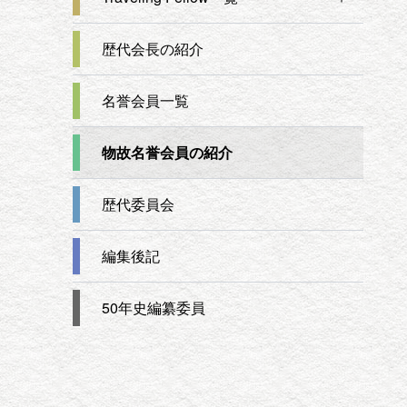
歴代会長の紹介
名誉会員一覧
物故名誉会員の紹介
歴代委員会
編集後記
50年史編纂委員