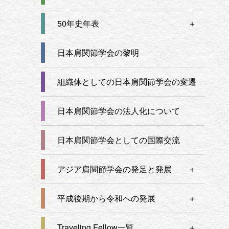
50年史年表
日本肩関節学会の黎明
組織体としての
日本肩関節学会の変遷
日本肩関節学会の
法人化について
日本肩関節学会としての
国際交流
アジア肩関節学会の
発足と発展
平成後期から
令和への発展
Traveling Fellow一覧