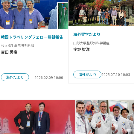
海外留学だより
韓国トラベリングフェロー帰朝報告
山形大学整形外科学講座
公立福生病院 整形外科
宇野 智洋
吉田 勇樹
海外だより
2025.07.10 10:03
海外だより
2026.02.09 10:00