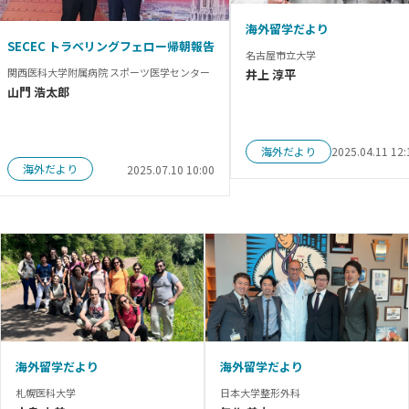
海外留学だより
SECEC トラベリングフェロー帰朝報告
名古屋市立大学
関西医科大学附属病院 スポーツ医学センター
井上 淳平
山門 浩太郎
海外だより
2025.04.11 12:
海外だより
2025.07.10 10:00
海外留学だより
海外留学だより
札幌医科大学
日本大学整形外科